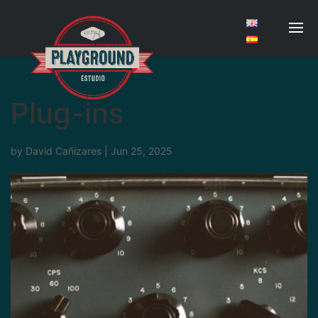
Plug-ins
by
David Cañizares
|
Jun 25, 2025