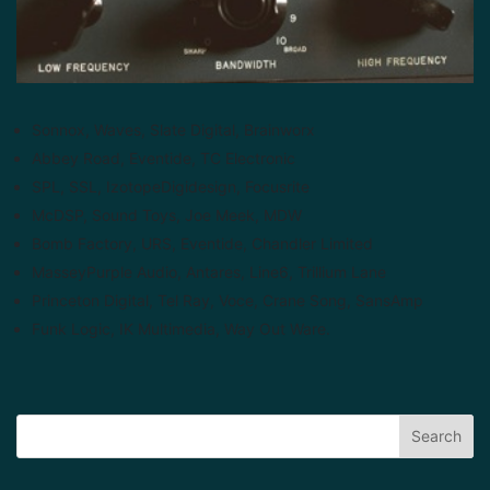
Sonnox, Waves, Slate Digital, Brainworx
Abbey Road, Eventide, TC Electronic
SPL, SSL, IzotopeDigidesign, Focusrite
McDSP, Sound Toys, Joe Meek, MDW
Bomb Factory, URS, Eventide, Chandler Limited
MasseyPurple Audio, Antares, Line6, Trillium Lane
Princeton Digital, Tel Ray, Voce, Crane Song, SansAmp
Funk Logic, IK Multimedia, Way Out Ware.