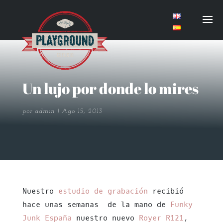
Un lujo por donde lo mires
por
admin
Ago 15, 2013
Nuestro
estudio de grabación
recibió
hace unas semanas de la mano de
Funky
Junk España
nuestro nuevo
Royer R121
,