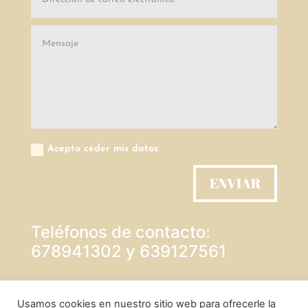
Acepto ceder mis datos
ENVIAR
Teléfonos de contacto:
678941302 y 639127561
PROTECCIÓN DE DATOS
Usamos cookies en nuestro sitio web para ofrecerle la