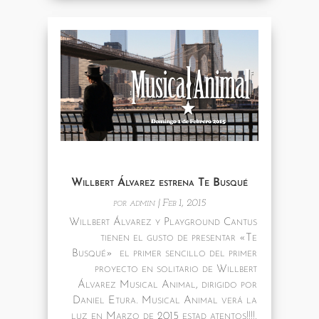
Willbert Álvarez estrena Te Busqué
por
admin
|
Feb 1, 2015
Willbert Álvarez y Playground Cantus
tienen el gusto de presentar «Te
Busqué» el primer sencillo del primer
proyecto en solitario de Willbert
Álvarez Musical Animal, dirigido por
Daniel Etura. Musical Animal verá la
luz en Marzo de 2015 estad atentos!!!!.