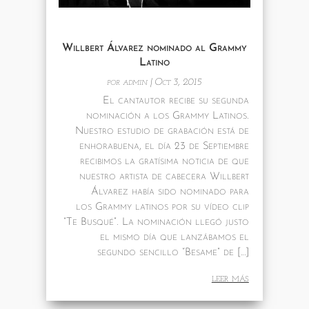
Willbert Álvarez nominado al Grammy
Latino
por
admin
|
Oct 3, 2015
El cantautor recibe su segunda
nominación a los Grammy Latinos.
Nuestro estudio de grabación está de
enhorabuena, el día 23 de Septiembre
recibimos la gratísima noticia de que
nuestro artista de cabecera Willbert
Álvarez había sido nominado para
los Grammy latinos por su vídeo clip
“Te Busqué”. La nominación llegó justo
el mismo día que lanzábamos el
segundo sencillo “Besame” de […]
leer más