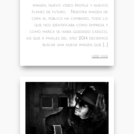
imagen, nuevo video profile y nuevos
planes de futuro. Nuestra imagen de
cara al público ha cambiado, todo lo
que nos identificaba como empresa y
como marca se había quedado caduco,
así que a finales del año 2014 decidimos
buscar una nueva imagen que […]
leer más