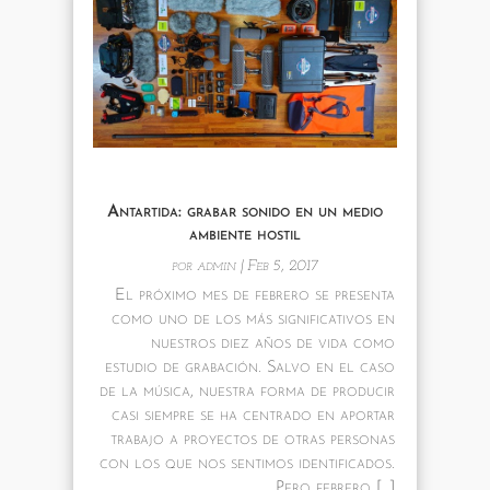
Antartida: grabar sonido en un medio
ambiente hostil
por
admin
|
Feb 5, 2017
El próximo mes de febrero se presenta
como uno de los más significativos en
nuestros diez años de vida como
estudio de grabación. Salvo en el caso
de la música, nuestra forma de producir
casi siempre se ha centrado en aportar
trabajo a proyectos de otras personas
con los que nos sentimos identificados.
Pero febrero […]