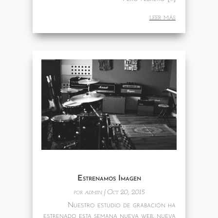
leer más
Estrenamos Imagen
por
admin
|
Oct 20, 2015
Nuestro estudio de grabación ha
estrenado esta semana nueva web, nueva