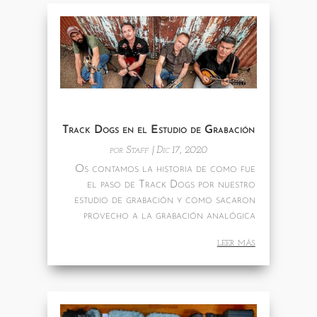
Track Dogs en el Estudio de Grabación
por
Staff
|
Dic 17, 2020
Os contamos la historia de como fue
el paso de Track Dogs por nuestro
estudio de grabación y como sacaron
provecho a la grabación analógica
leer más