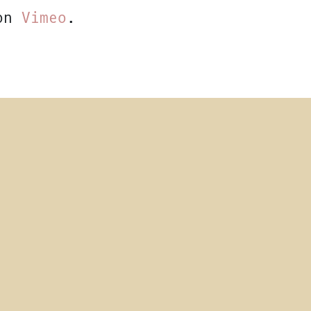
on
Vimeo
.