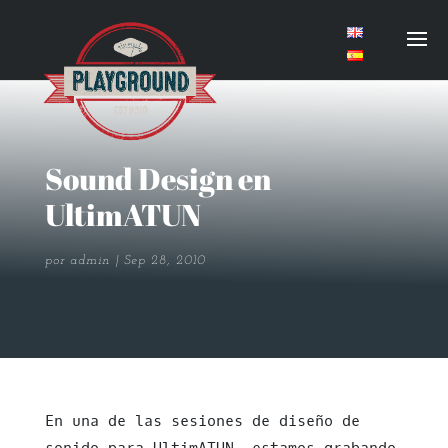
Sound Design en
UltimATUN
por
admin
Sep 28, 2010
En una de las sesiones de diseño de