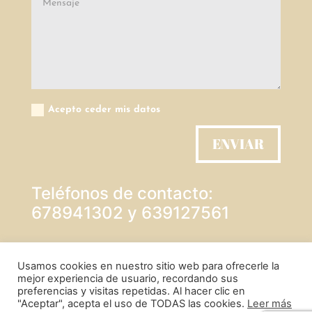
Acepto ceder mis datos
ENVIAR
Teléfonos de contacto:
678941302 y 639127561
PROTECCIÓN DE DATOS
Usamos cookies en nuestro sitio web para ofrecerle la
mejor experiencia de usuario, recordando sus
preferencias y visitas repetidas. Al hacer clic en
"Aceptar", acepta el uso de TODAS las cookies.
Leer más
POLÍTICA DE COOKIES