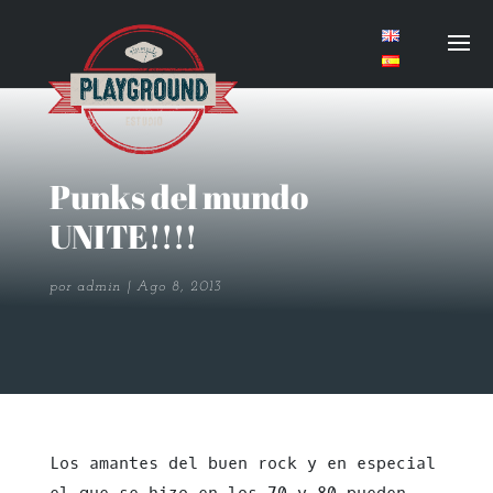
Punks del mundo
UNITE!!!!
por
admin
Ago 8, 2013
Los amantes del buen rock y en especial