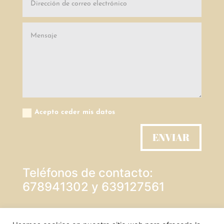
Acepto ceder mis datos
ENVIAR
Teléfonos de contacto:
678941302 y 639127561
PROTECCIÓN DE DATOS