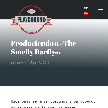
Produciendo a «The
Smelly Barflys»
por
admin
Ago 17, 2010
Hace unas semanas llegamos a un acuerdo