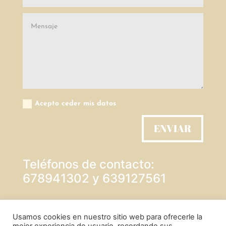
Acepto ceder mis datos
ENVIAR
Teléfonos de contacto:
678941302 y 639127561
PROTECCIÓN DE DATOS
Usamos cookies en nuestro sitio web para ofrecerle la