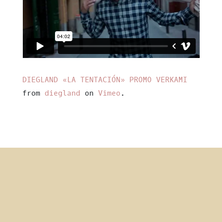
DIEGLAND «LA TENTACIÓN» PROMO VERKAMI
from
diegland
on
Vimeo
.