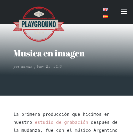
Musica en imagen
por
admin
Nov 22, 2013
La primera producción que hicimos en
nuestro
estudio de grabación
después de
la mudanza, fue con el músico Argentino