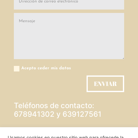
Acepto ceder mis datos
ENVIAR
Teléfonos de contacto:
678941302 y 639127561
PROTECCIÓN DE DATOS
Usamos cookies en nuestro sitio web para ofrecerle la