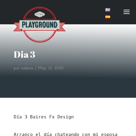
Dia 3
por
admin
May 13, 2010
Día 3 Baires Fx Design
Arranco el día chateando con mi esposa