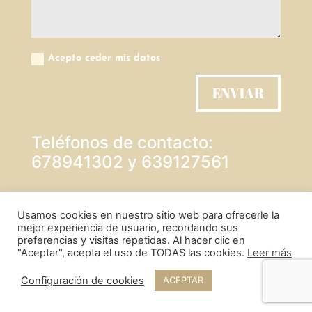
Acepto ceder mis datos
ENVIAR
Teléfonos de contacto:
678941302 y 639127561
PROTECCIÓN DE DATOS
Usamos cookies en nuestro sitio web para ofrecerle la
mejor experiencia de usuario, recordando sus
preferencias y visitas repetidas. Al hacer clic en
"Aceptar", acepta el uso de TODAS las cookies.
Leer más
POLÍTICA DE COOKIES
Configuración de cookies
ACEPTAR