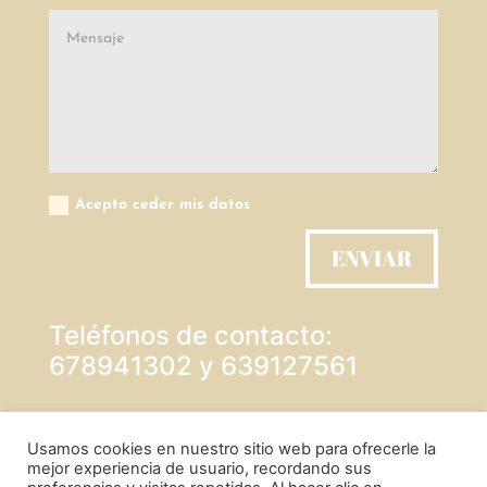
Acepto ceder mis datos
ENVIAR
Teléfonos de contacto:
678941302 y 639127561
PROTECCIÓN DE DATOS
Usamos cookies en nuestro sitio web para ofrecerle la
mejor experiencia de usuario, recordando sus