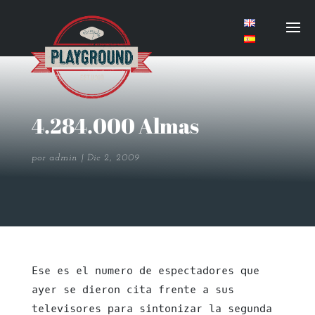
4.284.000 Almas
por
admin
Dic 2, 2009
Ese es el numero de espectadores que
ayer se dieron cita frente a sus
televisores para sintonizar la segunda