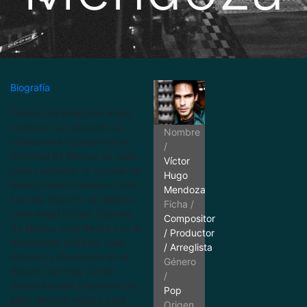
Biografía
Desde una temprana edad
comenzó sus estudios de
Nombre
música en el Conservatorio
/
Nacional de Música de Juán
Víctor
José Landaeta, la Escuela de
Hugo
Música Pedro Nolasco Colón,
Mendoza
Escuela Superior de Música
Ficha /
José Angel Lamas, Escuela
Compositor
de Música José Reyna con el
/ Productor
reconocido profesor Juán
/ Arreglista
Antúnez y finalmente en la
Género
Roland Learning Center
/
donde estudió programación
Pop
MIDI. Realizó música para
Origen