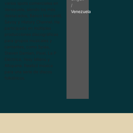
varios spots comerciales en
/
Venezuela, siendo los más
Venezuela
destacados, Banco Mercantil,
Savoy y History Channel. Ha
participado en múltiples
producciones discográficas
para grupos musicales y
cantantes, como Spias,
Steven Damian, Pixel, La P
Eléctrica, Yesy Milano y
Altopana. Realizó música
para una serie de discos
folklóricos.